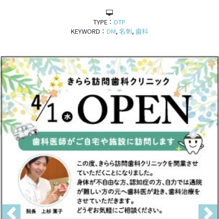
TYPE：
DTP
KEYWORD：
DM
,
名刺
,
歯科
Previous
Nex