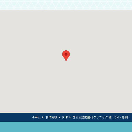
ホーム
制作実績
DTP
きらら訪問歯科クリニック 様 DM・名刺