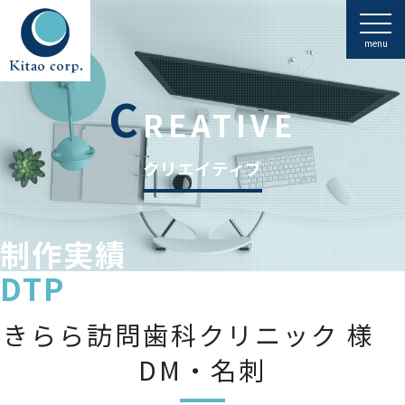
menu
C
REATIVE
クリエイティブ
制作実績
DTP
きらら訪問歯科クリニック 様
DM・名刺