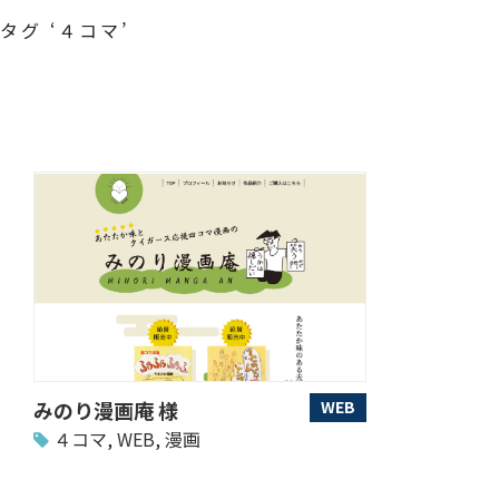
タグ ‘４コマ’
みのり漫画庵 様
WEB
４コマ
,
WEB
,
漫画